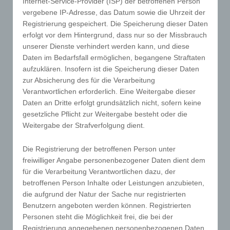
Internet-Service-Provider (ISP) der betroffenen Person
für die Verarbeitung Verantwortlichen dient.
vergebene IP-Adresse, das Datum sowie die Uhrzeit der
Registrierung gespeichert. Die Speicherung dieser Daten
erfolgt vor dem Hintergrund, dass nur so der Missbrauch
Gravatar
unserer Dienste verhindert werden kann, und diese
Bei Kommentaren wird auf den Gravatar Service von
Daten im Bedarfsfall ermöglichen, begangene Straftaten
Auttomatic zurückgegriffen. Gravatar gleicht Ihre
aufzuklären. Insofern ist die Speicherung dieser Daten
Email-Adresse ab und bildet – sofern Sie dort
zur Absicherung des für die Verarbeitung
registriert sind – Ihr Avatar-Bild neben dem
Verantwortlichen erforderlich. Eine Weitergabe dieser
Kommentar ab. Sollten Sie nicht registriert sein, wird
Daten an Dritte erfolgt grundsätzlich nicht, sofern keine
kein Bild angezeigt. Zu beachten ist, dass alle
gesetzliche Pflicht zur Weitergabe besteht oder die
registrierten WordPress-User automatisch auch bei
Weitergabe der Strafverfolgung dient.
Gravatar registriert sind. Details zu Gravatar:
https://de.gravatar.com
Die Registrierung der betroffenen Person unter
freiwilliger Angabe personenbezogener Daten dient dem
für die Verarbeitung Verantwortlichen dazu, der
Hosting
betroffenen Person Inhalte oder Leistungen anzubieten,
Die von uns in Anspruch genommenen Hosting-
die aufgrund der Natur der Sache nur registrierten
Leistungen dienen der Zurverfügungstellung der
Benutzern angeboten werden können. Registrierten
folgenden Leistungen: Infrastruktur- und
Personen steht die Möglichkeit frei, die bei der
Plattformdienstleistungen, Rechenkapazität,
Registrierung angegebenen personenbezogenen Daten