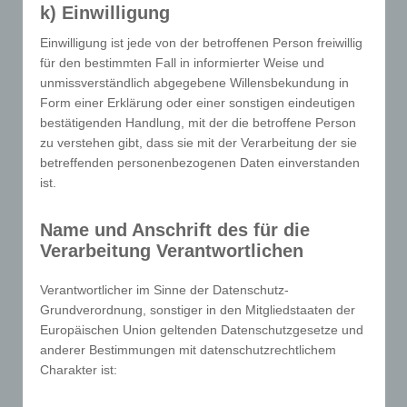
k) Einwilligung
gelangt (sogenannte Referrer), (4) die
Unterwebseiten, welche über ein zugreifendes
Einwilligung ist jede von der betroffenen Person freiwillig
System auf unserer Internetseite angesteuert
für den bestimmten Fall in informierter Weise und
werden, (5) das Datum und die Uhrzeit eines Zugriffs
unmissverständlich abgegebene Willensbekundung in
auf die Internetseite, (6) eine Internet-Protokoll-
Form einer Erklärung oder einer sonstigen eindeutigen
Adresse (IP-Adresse), (7) der Internet-Service-
bestätigenden Handlung, mit der die betroffene Person
Provider des zugreifenden Systems und (8) sonstige
zu verstehen gibt, dass sie mit der Verarbeitung der sie
betreffenden personenbezogenen Daten einverstanden
ähnliche Daten und Informationen, die der
ist.
Gefahrenabwehr im Falle von Angriffen auf unsere
informationstechnologischen Systeme dienen.
Name und Anschrift des für die
Bei der Nutzung dieser allgemeinen Daten und
Verarbeitung Verantwortlichen
Informationen ziehen wird keine Rückschlüsse auf
die betroffene Person. Diese Informationen werden
Verantwortlicher im Sinne der Datenschutz-
vielmehr benötigt, um (1) die Inhalte unserer
Grundverordnung, sonstiger in den Mitgliedstaaten der
Internetseite korrekt auszuliefern, (2) die Inhalte
Europäischen Union geltenden Datenschutzgesetze und
unserer Internetseite sowie die Werbung für diese
anderer Bestimmungen mit datenschutzrechtlichem
zu optimieren, (3) die dauerhafte Funktionsfähigkeit
Charakter ist:
unserer informationstechnologischen Systeme und
der Technik unserer Internetseite zu gewährleisten