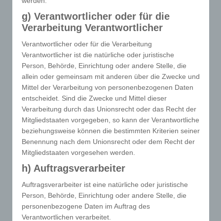
werden.
Wiedererkennung ist es, den Nutzern die
g) Verantwortlicher oder für die
Verwendung unserer Internetseite zu erleichtern.
Verarbeitung Verantwortlicher
Der Benutzer einer Internetseite, die Cookies
verwendet, muss beispielsweise nicht bei jedem
Verantwortlicher oder für die Verarbeitung
Besuch der Internetseite erneut seine Zugangsdaten
Verantwortlicher ist die natürliche oder juristische
eingeben, weil dies von der Internetseite und dem
Person, Behörde, Einrichtung oder andere Stelle, die
auf dem Computersystem des Benutzers abgelegten
allein oder gemeinsam mit anderen über die Zwecke und
Cookie übernommen wird. Ein weiteres Beispiel ist
Mittel der Verarbeitung von personenbezogenen Daten
entscheidet. Sind die Zwecke und Mittel dieser
das Cookie eines Warenkorbes im Online-Shop. Der
Verarbeitung durch das Unionsrecht oder das Recht der
Online-Shop merkt sich die Artikel, die ein Kunde in
Mitgliedstaaten vorgegeben, so kann der Verantwortliche
den virtuellen Warenkorb gelegt hat, über ein
beziehungsweise können die bestimmten Kriterien seiner
Cookie.
Benennung nach dem Unionsrecht oder dem Recht der
Die betroffene Person kann die Setzung von Cookies
Mitgliedstaaten vorgesehen werden.
durch unsere Internetseite jederzeit mittels einer
h) Auftragsverarbeiter
entsprechenden Einstellung des genutzten
Auftragsverarbeiter ist eine natürliche oder juristische
Internetbrowsers verhindern und damit der Setzung
Person, Behörde, Einrichtung oder andere Stelle, die
von Cookies dauerhaft widersprechen. Ferner
personenbezogene Daten im Auftrag des
können bereits gesetzte Cookies jederzeit über einen
Verantwortlichen verarbeitet.
Internetbrowser oder andere Softwareprogramme