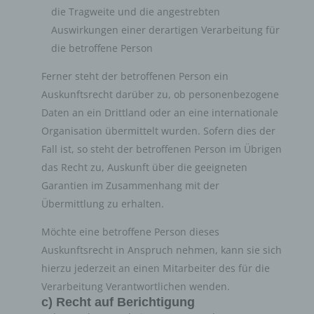
Hierbei verarbeiten wir, bzw. unser Hostinganbieter
die Tragweite und die angestrebten
Bestandsdaten, Kontaktdaten, Inhaltsdaten,
Auswirkungen einer derartigen Verarbeitung für
Vertragsdaten, Nutzungsdaten, Meta- und
die betroffene Person
Kommunikationsdaten von Kunden, Interessenten und
Besuchern dieses Onlineangebotes auf Grundlage
Ferner steht der betroffenen Person ein
unserer berechtigten Interessen an einer effizienten und
Auskunftsrecht darüber zu, ob personenbezogene
sicheren Zurverfügungstellung dieses Onlineangebotes
gem. Art. 6 Abs. 1 lit. f DSGVO i.V.m. Art. 28 DSGVO
Daten an ein Drittland oder an eine internationale
(Abschluss Auftragsverarbeitungsvertrag).
Organisation übermittelt wurden. Sofern dies der
Fall ist, so steht der betroffenen Person im Übrigen
das Recht zu, Auskunft über die geeigneten
Routinemäßige Löschung und
Garantien im Zusammenhang mit der
Sperrung von personenbezogenen
Daten
Übermittlung zu erhalten.
Möchte eine betroffene Person dieses
Der für die Verarbeitung Verantwortliche verarbeitet und
Auskunftsrecht in Anspruch nehmen, kann sie sich
speichert personenbezogene Daten der betroffenen
Person nur für den Zeitraum, der zur Erreichung des
hierzu jederzeit an einen Mitarbeiter des für die
Speicherungszwecks erforderlich ist oder sofern dies
Verarbeitung Verantwortlichen wenden.
durch den Europäischen Richtlinien- und
c) Recht auf Berichtigung
Verordnungsgeber oder einen anderen Gesetzgeber in