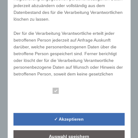
jederzeit abzuändern oder vollständig aus dem
Speicherplatz und Datenbankdienste,
Datenbestand des für die Verarbeitung Verantwortlichen
Sicherheitsleistungen sowie technische
löschen zu lassen.
Wartungsleistungen, die wir zum Zwecke des
Betriebs dieses Onlineangebotes einsetzen.
Der für die Verarbeitung Verantwortliche erteilt jeder
Hierbei verarbeiten wir, bzw. unser Hostinganbieter
betroffenen Person jederzeit auf Anfrage Auskunft
Bestandsdaten, Kontaktdaten, Inhaltsdaten,
darüber, welche personenbezogenen Daten über die
Vertragsdaten, Nutzungsdaten, Meta- und
betroffene Person gespeichert sind. Ferner berichtigt
Kommunikationsdaten von Kunden, Interessenten
oder löscht der für die Verarbeitung Verantwortliche
und Besuchern dieses Onlineangebotes auf
personenbezogene Daten auf Wunsch oder Hinweis der
Grundlage unserer berechtigten Interessen an einer
betroffenen Person, soweit dem keine gesetzlichen
Aufbewahrungspflichten entgegenstehen. Die
effizienten und sicheren Zurverfügungstellung
Gesamtheit der Mitarbeiter des für die Verarbeitung
dieses Onlineangebotes gem. Art. 6 Abs. 1 lit. f
Essenziell
Verantwortlichen stehen der betroffenen Person in
DSGVO i.V.m. Art. 28 DSGVO (Abschluss
diesem Zusammenhang als Ansprechpartner zur
Statistik
Auftragsverarbeitungsvertrag).
Verfügung.
Routinemäßige Löschung und Sperrung
✓ Akzeptieren
von personenbezogenen Daten
Kontaktmöglichkeit über die
Der für die Verarbeitung Verantwortliche verarbeitet
Internetseite
Auswahl speichern