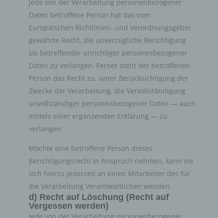
Jede von der Verarbeitung personenbezogener
Gesetzen oder Vorschriften, welchen der für die
Daten betroffene Person hat das vom
Verarbeitung Verantwortliche unterliegt, vorgesehen
Europäischen Richtlinien- und Verordnungsgeber
wurde.
gewährte Recht, die unverzügliche Berichtigung
sie betreffender unrichtiger personenbezogener
Entfällt der Speicherungszweck oder läuft eine vom
Europäischen Richtlinien- und Verordnungsgeber oder
Daten zu verlangen. Ferner steht der betroffenen
einem anderen zuständigen Gesetzgeber
Person das Recht zu, unter Berücksichtigung der
vorgeschriebene Speicherfrist ab, werden die
Zwecke der Verarbeitung, die Vervollständigung
personenbezogenen Daten routinemäßig und
unvollständiger personenbezogener Daten — auch
entsprechend den gesetzlichen Vorschriften gesperrt
mittels einer ergänzenden Erklärung — zu
oder gelöscht.
verlangen.
Möchte eine betroffene Person dieses
Rechte der betroffenen Person
Berichtigungsrecht in Anspruch nehmen, kann sie
a) Recht auf Bestätigung
sich hierzu jederzeit an einen Mitarbeiter des für
die Verarbeitung Verantwortlichen wenden.
Jede betroffene Person hat das vom Europäischen
d) Recht auf Löschung (Recht auf
Richtlinien- und Verordnungsgeber eingeräumte Recht,
Vergessen werden)
von dem für die Verarbeitung Verantwortlichen eine
Jede von der Verarbeitung personenbezogener