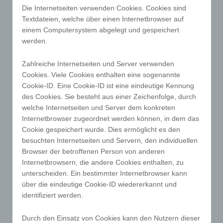
personenbezogenen Daten zu registrieren. Welche
Die Internetseiten verwenden Cookies. Cookies sind
personenbezogenen Daten dabei an den für die
Textdateien, welche über einen Internetbrowser auf
Verarbeitung Verantwortlichen übermittelt werden,
einem Computersystem abgelegt und gespeichert
ergibt sich aus der jeweiligen Eingabemaske, die für
werden.
die Registrierung verwendet wird. Die von der
betroffenen Person eingegebenen
Zahlreiche Internetseiten und Server verwenden
personenbezogenen Daten werden ausschließlich
Cookies. Viele Cookies enthalten eine sogenannte
für die interne Verwendung bei dem für die
Cookie-ID. Eine Cookie-ID ist eine eindeutige Kennung
Verarbeitung Verantwortlichen und für eigene
des Cookies. Sie besteht aus einer Zeichenfolge, durch
Zwecke erhoben und gespeichert. Der für die
welche Internetseiten und Server dem konkreten
Verarbeitung Verantwortliche kann die Weitergabe
Internetbrowser zugeordnet werden können, in dem das
an einen oder mehrere Auftragsverarbeiter,
Cookie gespeichert wurde. Dies ermöglicht es den
beispielsweise einen Paketdienstleister, veranlassen,
besuchten Internetseiten und Servern, den individuellen
der die personenbezogenen Daten ebenfalls
Browser der betroffenen Person von anderen
ausschließlich für eine interne Verwendung, die dem
Internetbrowsern, die andere Cookies enthalten, zu
unterscheiden. Ein bestimmter Internetbrowser kann
für die Verarbeitung Verantwortlichen zuzurechnen
über die eindeutige Cookie-ID wiedererkannt und
ist, nutzt.
identifiziert werden.
Durch eine Registrierung auf der Internetseite des
für die Verarbeitung Verantwortlichen wird ferner
Durch den Einsatz von Cookies kann den Nutzern dieser