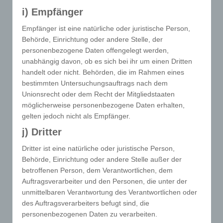
gelöscht werden. Dies ist in allen gängigen
i) Empfänger
Internetbrowsern möglich. Deaktiviert die betroffene
Empfänger ist eine natürliche oder juristische Person,
Person die Setzung von Cookies in dem genutzten
Behörde, Einrichtung oder andere Stelle, der
Internetbrowser, sind unter Umständen nicht alle
personenbezogene Daten offengelegt werden,
Funktionen unserer Internetseite vollumfänglich
unabhängig davon, ob es sich bei ihr um einen Dritten
nutzbar.
handelt oder nicht. Behörden, die im Rahmen eines
bestimmten Untersuchungsauftrags nach dem
Erfassung von allgemeinen Daten und
Unionsrecht oder dem Recht der Mitgliedstaaten
Informationen
möglicherweise personenbezogene Daten erhalten,
gelten jedoch nicht als Empfänger.
Die Internetseite erfasst mit jedem Aufruf der
Internetseite durch eine betroffene Person oder ein
j) Dritter
automatisiertes System eine Reihe von allgemeinen
Dritter ist eine natürliche oder juristische Person,
Daten und Informationen. Diese allgemeinen Daten
Behörde, Einrichtung oder andere Stelle außer der
und Informationen werden in den Logfiles des
betroffenen Person, dem Verantwortlichen, dem
Servers gespeichert. Erfasst werden können die (1)
Auftragsverarbeiter und den Personen, die unter der
verwendeten Browsertypen und Versionen, (2) das
unmittelbaren Verantwortung des Verantwortlichen oder
vom zugreifenden System verwendete
des Auftragsverarbeiters befugt sind, die
Betriebssystem, (3) die Internetseite, von welcher ein
personenbezogenen Daten zu verarbeiten.
zugreifendes System auf unsere Internetseite