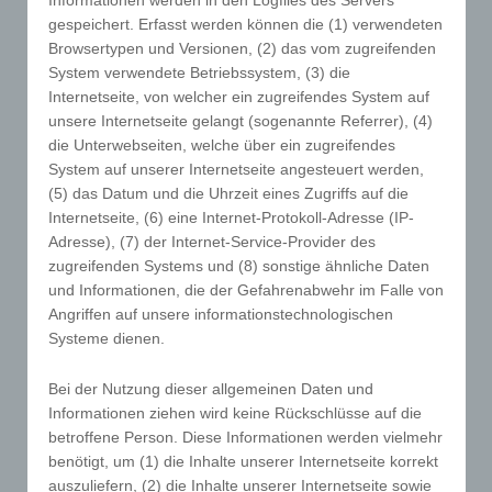
Kontaktmöglichkeit über die Internetseite
gespeichert. Erfasst werden können die (1) verwendeten
Browsertypen und Versionen, (2) das vom zugreifenden
Die Internetseite enthält aufgrund von gesetzlichen
System verwendete Betriebssystem, (3) die
Vorschriften Angaben, die eine schnelle
Internetseite, von welcher ein zugreifendes System auf
elektronische Kontaktaufnahme zu unserem
unsere Internetseite gelangt (sogenannte Referrer), (4)
Unternehmen sowie eine unmittelbare
die Unterwebseiten, welche über ein zugreifendes
Kommunikation mit uns ermöglichen, was ebenfalls
System auf unserer Internetseite angesteuert werden,
eine allgemeine Adresse der sogenannten
(5) das Datum und die Uhrzeit eines Zugriffs auf die
elektronischen Post (E-Mail-Adresse) umfasst. Sofern
Internetseite, (6) eine Internet-Protokoll-Adresse (IP-
eine betroffene Person per E-Mail oder über ein
Adresse), (7) der Internet-Service-Provider des
Kontaktformular den Kontakt mit dem für die
zugreifenden Systems und (8) sonstige ähnliche Daten
Verarbeitung Verantwortlichen aufnimmt, werden
und Informationen, die der Gefahrenabwehr im Falle von
die von der betroffenen Person übermittelten
Angriffen auf unsere informationstechnologischen
personenbezogenen Daten automatisch gespeichert.
Systeme dienen.
Solche auf freiwilliger Basis von einer betroffenen
Person an den für die Verarbeitung Verantwortlichen
Bei der Nutzung dieser allgemeinen Daten und
übermittelten personenbezogenen Daten werden für
Informationen ziehen wird keine Rückschlüsse auf die
Zwecke der Bearbeitung oder der Kontaktaufnahme
betroffene Person. Diese Informationen werden vielmehr
zur betroffenen Person gespeichert. Es erfolgt keine
benötigt, um (1) die Inhalte unserer Internetseite korrekt
auszuliefern, (2) die Inhalte unserer Internetseite sowie
Weitergabe dieser personenbezogenen Daten an