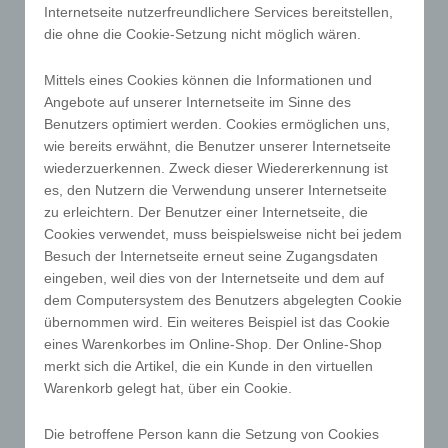
die vom Internet-Service-Provider (ISP) der
Internetseite nutzerfreundlichere Services bereitstellen,
betroffenen Person vergebene IP-Adresse, das
die ohne die Cookie-Setzung nicht möglich wären.
Datum sowie die Uhrzeit der Registrierung
gespeichert. Die Speicherung dieser Daten erfolgt
Mittels eines Cookies können die Informationen und
vor dem Hintergrund, dass nur so der Missbrauch
Angebote auf unserer Internetseite im Sinne des
unserer Dienste verhindert werden kann, und diese
Benutzers optimiert werden. Cookies ermöglichen uns,
Daten im Bedarfsfall ermöglichen, begangene
wie bereits erwähnt, die Benutzer unserer Internetseite
Straftaten aufzuklären. Insofern ist die Speicherung
wiederzuerkennen. Zweck dieser Wiedererkennung ist
es, den Nutzern die Verwendung unserer Internetseite
dieser Daten zur Absicherung des für die
zu erleichtern. Der Benutzer einer Internetseite, die
Verarbeitung Verantwortlichen erforderlich. Eine
Cookies verwendet, muss beispielsweise nicht bei jedem
Weitergabe dieser Daten an Dritte erfolgt
Besuch der Internetseite erneut seine Zugangsdaten
grundsätzlich nicht, sofern keine gesetzliche Pflicht
eingeben, weil dies von der Internetseite und dem auf
zur Weitergabe besteht oder die Weitergabe der
dem Computersystem des Benutzers abgelegten Cookie
Strafverfolgung dient.
übernommen wird. Ein weiteres Beispiel ist das Cookie
Die Registrierung der betroffenen Person unter
eines Warenkorbes im Online-Shop. Der Online-Shop
freiwilliger Angabe personenbezogener Daten dient
merkt sich die Artikel, die ein Kunde in den virtuellen
Warenkorb gelegt hat, über ein Cookie.
dem für die Verarbeitung Verantwortlichen dazu, der
betroffenen Person Inhalte oder Leistungen
Die betroffene Person kann die Setzung von Cookies
anzubieten, die aufgrund der Natur der Sache nur