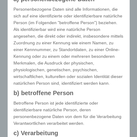
Willensbekundung in Form einer Erklärung oder
Personenbezogene Daten sind alle Informationen, die
einer sonstigen eindeutigen bestätigenden
sich auf eine identifizierte oder identifizierbare natürliche
Handlung, mit der die betroffene Person zu
Person (im Folgenden "betroffene Person") beziehen.
verstehen gibt, dass sie mit der Verarbeitung der
Als identifizierbar wird eine natürliche Person
sie betreffenden personenbezogenen Daten
angesehen, die direkt oder indirekt, insbesondere mittels
einverstanden ist.
Zuordnung zu einer Kennung wie einem Namen, zu
einer Kennnummer, zu Standortdaten, zu einer Online-
Kennung oder zu einem oder mehreren besonderen
Name und Anschrift des für die
Merkmalen, die Ausdruck der physischen,
Verarbeitung Verantwortlichen
physiologischen, genetischen, psychischen,
Verantwortlicher im Sinne der Datenschutz-
wirtschaftlichen, kulturellen oder sozialen Identität dieser
Grundverordnung, sonstiger in den Mitgliedstaaten
natürlichen Person sind, identifiziert werden kann.
der Europäischen Union geltenden
b) betroffene Person
Datenschutzgesetze und anderer Bestimmungen mit
datenschutzrechtlichem Charakter ist:
Betroffene Person ist jede identifizierte oder
identifizierbare natürliche Person, deren
MECOSO GmbH & Co. KG
personenbezogene Daten von dem für die Verarbeitung
Verantwortlichen verarbeitet werden.
Ute Grüneberg
c) Verarbeitung
Meeraner Straße 21