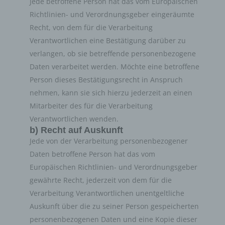
Kommentarfunktion im Blog auf der
Jede betroffene Person hat das vom Europäischen
Internetseite
Richtlinien- und Verordnungsgeber eingeräumte
Recht, von dem für die Verarbeitung
Wir bieten den Nutzern auf einem Blog, der sich auf der
Verantwortlichen eine Bestätigung darüber zu
Internetseite des für die Verarbeitung Verantwortlichen
verlangen, ob sie betreffende personenbezogene
befindet, die Möglichkeit, individuelle Kommentare zu
Daten verarbeitet werden. Möchte eine betroffene
einzelnen Blog-Beiträgen zu hinterlassen. Ein Blog ist ein
Person dieses Bestätigungsrecht in Anspruch
auf einer Internetseite geführtes, in der Regel öffentlich
einsehbares Portal, in welchem eine oder mehrere
nehmen, kann sie sich hierzu jederzeit an einen
Personen, die Blogger oder Web-Blogger genannt
Mitarbeiter des für die Verarbeitung
werden, Artikel posten oder Gedanken in sogenannten
Verantwortlichen wenden.
Blogposts niederschreiben können. Die Blogposts
b) Recht auf Auskunft
können in der Regel von Dritten kommentiert werden.
Jede von der Verarbeitung personenbezogener
Daten betroffene Person hat das vom
Hinterlässt eine betroffene Person einen Kommentar in
Europäischen Richtlinien- und Verordnungsgeber
dem auf dieser Internetseite veröffentlichten Blog,
gewährte Recht, jederzeit von dem für die
werden neben den von der betroffenen Person
hinterlassenen Kommentaren auch Angaben zum
Verarbeitung Verantwortlichen unentgeltliche
Zeitpunkt der Kommentareingabe sowie zu dem von der
Auskunft über die zu seiner Person gespeicherten
betroffenen Person gewählten Nutzernamen
personenbezogenen Daten und eine Kopie dieser
(Pseudonym) gespeichert und veröffentlicht. Ferner wird