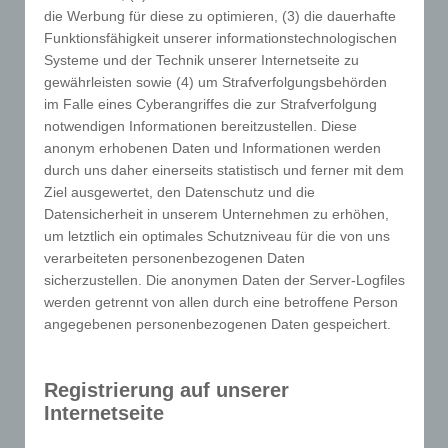
die Werbung für diese zu optimieren, (3) die dauerhafte
Dritte.
Funktionsfähigkeit unserer informationstechnologischen
Systeme und der Technik unserer Internetseite zu
Kommentarfunktion im Blog auf der
gewährleisten sowie (4) um Strafverfolgungsbehörden
Internetseite
im Falle eines Cyberangriffes die zur Strafverfolgung
Wir bieten den Nutzern auf einem Blog, der sich auf
notwendigen Informationen bereitzustellen. Diese
der Internetseite des für die Verarbeitung
anonym erhobenen Daten und Informationen werden
Verantwortlichen befindet, die Möglichkeit,
durch uns daher einerseits statistisch und ferner mit dem
individuelle Kommentare zu einzelnen Blog-
Ziel ausgewertet, den Datenschutz und die
Beiträgen zu hinterlassen. Ein Blog ist ein auf einer
Datensicherheit in unserem Unternehmen zu erhöhen,
Internetseite geführtes, in der Regel öffentlich
um letztlich ein optimales Schutzniveau für die von uns
verarbeiteten personenbezogenen Daten
einsehbares Portal, in welchem eine oder mehrere
sicherzustellen. Die anonymen Daten der Server-Logfiles
Personen, die Blogger oder Web-Blogger genannt
werden getrennt von allen durch eine betroffene Person
werden, Artikel posten oder Gedanken in
angegebenen personenbezogenen Daten gespeichert.
sogenannten Blogposts niederschreiben können. Die
Blogposts können in der Regel von Dritten
kommentiert werden.
Registrierung auf unserer
Internetseite
Hinterlässt eine betroffene Person einen Kommentar
in dem auf dieser Internetseite veröffentlichten Blog,