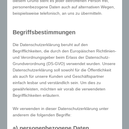
diesem Grund steht es jeder betroffenen Person frei,
Rahmen eines bestimmten Untersuchungsauftrags
personenbezogene Daten auch auf alternativen Wegen,
nach dem Unionsrecht oder dem Recht der
beispielsweise telefonisch, an uns zu übermitteln.
Mitgliedstaaten möglicherweise
personenbezogene Daten erhalten, gelten jedoch
nicht als Empfänger.
Begriffsbestimmungen
j) Dritter
Dritter ist eine natürliche oder juristische Person,
Die Datenschutzerklärung beruht auf den
Behörde, Einrichtung oder andere Stelle außer der
Begrifflichkeiten, die durch den Europäischen Richtlinien-
und Verordnungsgeber beim Erlass der Datenschutz-
betroffenen Person, dem Verantwortlichen, dem
Grundverordnung (DS-GVO) verwendet wurden. Unsere
Auftragsverarbeiter und den Personen, die unter
Datenschutzerklärung soll sowohl für die Öffentlichkeit
der unmittelbaren Verantwortung des
als auch für unsere Kunden und Geschäftspartner
Verantwortlichen oder des Auftragsverarbeiters
einfach lesbar und verständlich sein. Um dies zu
befugt sind, die personenbezogenen Daten zu
gewährleisten, möchten wir vorab die verwendeten
Begrifflichkeiten erläutern.
verarbeiten.
k) Einwilligung
Einwilligung ist jede von der betroffenen Person
Wir verwenden in dieser Datenschutzerklärung unter
anderem die folgenden Begriffe:
freiwillig für den bestimmten Fall in informierter
Weise und unmissverständlich abgegebene
a) personenbezogene Daten