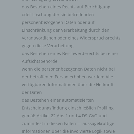
Auttomatic zurückgegriffen. Gravatar gleicht Ihre Email-
das Bestehen eines Rechts auf Berichtigung
Adresse ab und bildet – sofern Sie dort registriert sind –
oder Löschung der sie betreffenden
Ihr Avatar-Bild neben dem Kommentar ab. Sollten Sie
personenbezogenen Daten oder auf
nicht registriert sein, wird kein Bild angezeigt. Zu
beachten ist, dass alle registrierten WordPress-User
Einschränkung der Verarbeitung durch den
automatisch auch bei Gravatar registriert sind. Details zu
Verantwortlichen oder eines Widerspruchsrechts
Gravatar:
https://de.gravatar.com
gegen diese Verarbeitung
das Bestehen eines Beschwerderechts bei einer
Aufsichtsbehörde
Hosting
wenn die personenbezogenen Daten nicht bei
Die von uns in Anspruch genommenen Hosting-
der betroffenen Person erhoben werden: Alle
Leistungen dienen der Zurverfügungstellung der
verfügbaren Informationen über die Herkunft
folgenden Leistungen: Infrastruktur- und
der Daten
Plattformdienstleistungen, Rechenkapazität,
das Bestehen einer automatisierten
Speicherplatz und Datenbankdienste,
Entscheidungsfindung einschließlich Profiling
Sicherheitsleistungen sowie technische
Wartungsleistungen, die wir zum Zwecke des Betriebs
gemäß Artikel 22 Abs.1 und 4 DS-GVO und —
dieses Onlineangebotes einsetzen.
zumindest in diesen Fällen — aussagekräftige
Informationen über die involvierte Logik sowie