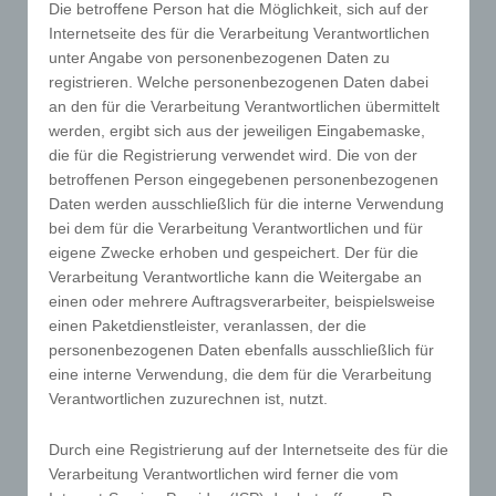
Die betroffene Person hat die Möglichkeit, sich auf der
werden neben den von der betroffenen Person
Internetseite des für die Verarbeitung Verantwortlichen
hinterlassenen Kommentaren auch Angaben zum
unter Angabe von personenbezogenen Daten zu
Zeitpunkt der Kommentareingabe sowie zu dem von
registrieren. Welche personenbezogenen Daten dabei
der betroffenen Person gewählten Nutzernamen
an den für die Verarbeitung Verantwortlichen übermittelt
(Pseudonym) gespeichert und veröffentlicht. Ferner
werden, ergibt sich aus der jeweiligen Eingabemaske,
wird die vom Internet-Service-Provider (ISP) der
die für die Registrierung verwendet wird. Die von der
betroffenen Person vergebene IP-Adresse
betroffenen Person eingegebenen personenbezogenen
mitprotokolliert. Diese Speicherung der IP-Adresse
Daten werden ausschließlich für die interne Verwendung
erfolgt aus Sicherheitsgründen und für den Fall,
bei dem für die Verarbeitung Verantwortlichen und für
dass die betroffene Person durch einen
eigene Zwecke erhoben und gespeichert. Der für die
abgegebenen Kommentar die Rechte Dritter verletzt
Verarbeitung Verantwortliche kann die Weitergabe an
oder rechtswidrige Inhalte postet. Die Speicherung
einen oder mehrere Auftragsverarbeiter, beispielsweise
dieser personenbezogenen Daten erfolgt daher im
einen Paketdienstleister, veranlassen, der die
eigenen Interesse des für die Verarbeitung
personenbezogenen Daten ebenfalls ausschließlich für
Verantwortlichen, damit sich dieser im Falle einer
eine interne Verwendung, die dem für die Verarbeitung
Rechtsverletzung gegebenenfalls exkulpieren
Verantwortlichen zuzurechnen ist, nutzt.
könnte. Es erfolgt keine Weitergabe dieser
erhobenen personenbezogenen Daten an Dritte,
Durch eine Registrierung auf der Internetseite des für die
sofern eine solche Weitergabe nicht gesetzlich
Verarbeitung Verantwortlichen wird ferner die vom
vorgeschrieben ist oder der Rechtsverteidigung des