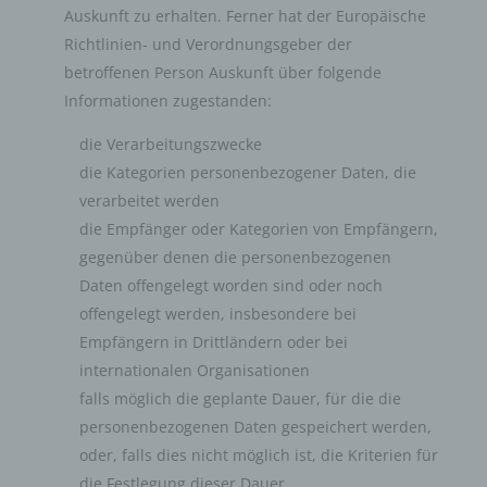
Auskunft zu erhalten. Ferner hat der Europäische
die vom Internet-Service-Provider (ISP) der betroffenen
Richtlinien- und Verordnungsgeber der
Person vergebene IP-Adresse mitprotokolliert. Diese
Speicherung der IP-Adresse erfolgt aus
betroffenen Person Auskunft über folgende
Sicherheitsgründen und für den Fall, dass die betroffene
Informationen zugestanden:
Person durch einen abgegebenen Kommentar die
Rechte Dritter verletzt oder rechtswidrige Inhalte postet.
die Verarbeitungszwecke
Die Speicherung dieser personenbezogenen Daten
die Kategorien personenbezogener Daten, die
erfolgt daher im eigenen Interesse des für die
verarbeitet werden
Verarbeitung Verantwortlichen, damit sich dieser im Falle
die Empfänger oder Kategorien von Empfängern,
einer Rechtsverletzung gegebenenfalls exkulpieren
gegenüber denen die personenbezogenen
könnte. Es erfolgt keine Weitergabe dieser erhobenen
Daten offengelegt worden sind oder noch
personenbezogenen Daten an Dritte, sofern eine solche
Weitergabe nicht gesetzlich vorgeschrieben ist oder der
offengelegt werden, insbesondere bei
Rechtsverteidigung des für die Verarbeitung
Empfängern in Drittländern oder bei
Verantwortlichen dient.
internationalen Organisationen
falls möglich die geplante Dauer, für die die
Gravatar
personenbezogenen Daten gespeichert werden,
oder, falls dies nicht möglich ist, die Kriterien für
Bei Kommentaren wird auf den Gravatar Service von
die Festlegung dieser Dauer