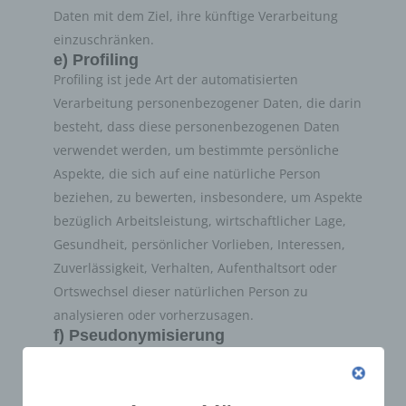
Daten mit dem Ziel, ihre künftige Verarbeitung
einzuschränken.
e) Profiling
Profiling ist jede Art der automatisierten
Verarbeitung personenbezogener Daten, die darin
besteht, dass diese personenbezogenen Daten
verwendet werden, um bestimmte persönliche
Aspekte, die sich auf eine natürliche Person
beziehen, zu bewerten, insbesondere, um Aspekte
bezüglich Arbeitsleistung, wirtschaftlicher Lage,
Gesundheit, persönlicher Vorlieben, Interessen,
Zuverlässigkeit, Verhalten, Aufenthaltsort oder
Ortswechsel dieser natürlichen Person zu
analysieren oder vorherzusagen.
f) Pseudonymisierung
Pseudonymisierung ist die Verarbeitung
personenbezogener Daten in einer Weise, auf
welche die personenbezogenen Daten ohne