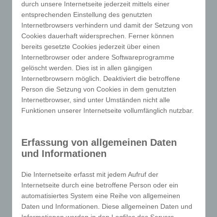
durch unsere Internetseite jederzeit mittels einer
registrierten Benutzern angeboten werden können.
entsprechenden Einstellung des genutzten
Registrierten Personen steht die Möglichkeit frei, die
Internetbrowsers verhindern und damit der Setzung von
bei der Registrierung angegebenen
Cookies dauerhaft widersprechen. Ferner können
personenbezogenen Daten jederzeit abzuändern
bereits gesetzte Cookies jederzeit über einen
oder vollständig aus dem Datenbestand des für die
Internetbrowser oder andere Softwareprogramme
Verarbeitung Verantwortlichen löschen zu lassen.
gelöscht werden. Dies ist in allen gängigen
Der für die Verarbeitung Verantwortliche erteilt jeder
Internetbrowsern möglich. Deaktiviert die betroffene
Person die Setzung von Cookies in dem genutzten
betroffenen Person jederzeit auf Anfrage Auskunft
Internetbrowser, sind unter Umständen nicht alle
darüber, welche personenbezogenen Daten über die
Funktionen unserer Internetseite vollumfänglich nutzbar.
betroffene Person gespeichert sind. Ferner berichtigt
oder löscht der für die Verarbeitung Verantwortliche
personenbezogene Daten auf Wunsch oder Hinweis
Erfassung von allgemeinen Daten
der betroffenen Person, soweit dem keine
und Informationen
gesetzlichen Aufbewahrungspflichten
entgegenstehen. Die Gesamtheit der Mitarbeiter des
Die Internetseite erfasst mit jedem Aufruf der
für die Verarbeitung Verantwortlichen stehen der
Internetseite durch eine betroffene Person oder ein
betroffenen Person in diesem Zusammenhang als
automatisiertes System eine Reihe von allgemeinen
Ansprechpartner zur Verfügung.
Daten und Informationen. Diese allgemeinen Daten und
Informationen werden in den Logfiles des Servers