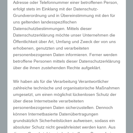
Adresse oder Telefonnummer einer betroffenen Person,
Unionsrecht oder das Recht der Mitgliedstaaten
erfolgt stets im Einklang mit der Datenschutz-
vorgegeben, so kann der Verantwortliche
Grundverordnung und in Übereinstimmung mit den für
uns geltenden landesspezifischen
beziehungsweise können die bestimmten Kriterien
Datenschutzbestimmungen. Mittels dieser
seiner Benennung nach dem Unionsrecht oder
Datenschutzerklärung möchte unser Unternehmen die
dem Recht der Mitgliedstaaten vorgesehen
Öffentlichkeit über Art, Umfang und Zweck der von uns
werden.
erhobenen, genutzten und verarbeiteten
h) Auftragsverarbeiter
personenbezogenen Daten informieren. Ferner werden
Auftragsverarbeiter ist eine natürliche oder
betroffene Personen mittels dieser Datenschutzerklärung
juristische Person, Behörde, Einrichtung oder
über die ihnen zustehenden Rechte aufgeklärt.
andere Stelle, die personenbezogene Daten im
Wir haben als für die Verarbeitung Verantwortlicher
Auftrag des Verantwortlichen verarbeitet.
zahlreiche technische und organisatorische Maßnahmen
i) Empfänger
umgesetzt, um einen möglichst lückenlosen Schutz der
Empfänger ist eine natürliche oder juristische
über diese Internetseite verarbeiteten
Person, Behörde, Einrichtung oder andere Stelle,
personenbezogenen Daten sicherzustellen. Dennoch
der personenbezogene Daten offengelegt werden,
können Internetbasierte Datenübertragungen
unabhängig davon, ob es sich bei ihr um einen
grundsätzlich Sicherheitslücken aufweisen, sodass ein
Dritten handelt oder nicht. Behörden, die im
absoluter Schutz nicht gewährleistet werden kann. Aus