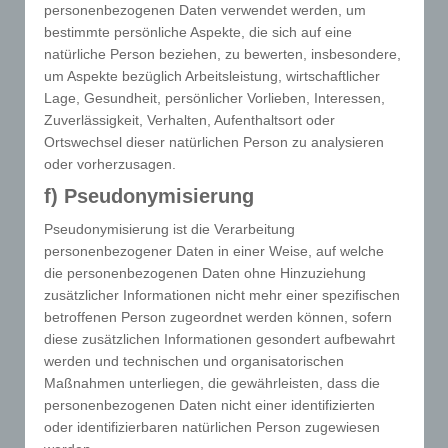
personenbezogenen Daten verwendet werden, um
Server dem konkreten Internetbrowser zugeordnet
bestimmte persönliche Aspekte, die sich auf eine
werden können, in dem das Cookie gespeichert
natürliche Person beziehen, zu bewerten, insbesondere,
wurde. Dies ermöglicht es den besuchten
um Aspekte bezüglich Arbeitsleistung, wirtschaftlicher
Internetseiten und Servern, den individuellen
Lage, Gesundheit, persönlicher Vorlieben, Interessen,
Browser der betroffenen Person von anderen
Zuverlässigkeit, Verhalten, Aufenthaltsort oder
Internetbrowsern, die andere Cookies enthalten, zu
Ortswechsel dieser natürlichen Person zu analysieren
unterscheiden. Ein bestimmter Internetbrowser
oder vorherzusagen.
kann über die eindeutige Cookie-ID wiedererkannt
f) Pseudonymisierung
und identifiziert werden.
Pseudonymisierung ist die Verarbeitung
Durch den Einsatz von Cookies kann den Nutzern
personenbezogener Daten in einer Weise, auf welche
dieser Internetseite nutzerfreundlichere Services
die personenbezogenen Daten ohne Hinzuziehung
bereitstellen, die ohne die Cookie-Setzung nicht
zusätzlicher Informationen nicht mehr einer spezifischen
möglich wären.
betroffenen Person zugeordnet werden können, sofern
diese zusätzlichen Informationen gesondert aufbewahrt
Mittels eines Cookies können die Informationen und
werden und technischen und organisatorischen
Angebote auf unserer Internetseite im Sinne des
Maßnahmen unterliegen, die gewährleisten, dass die
Benutzers optimiert werden. Cookies ermöglichen
personenbezogenen Daten nicht einer identifizierten
uns, wie bereits erwähnt, die Benutzer unserer
oder identifizierbaren natürlichen Person zugewiesen
Internetseite wiederzuerkennen. Zweck dieser