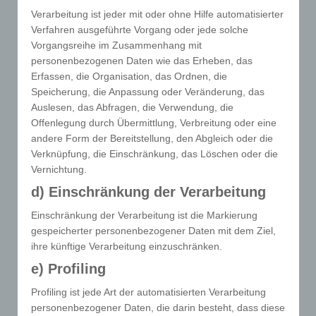
Verarbeitung ist jeder mit oder ohne Hilfe automatisierter
12681 Berlin - Deutschland
Verfahren ausgeführte Vorgang oder jede solche
Vorgangsreihe im Zusammenhang mit
Telefon: 030 / 55 397 999
personenbezogenen Daten wie das Erheben, das
Erfassen, die Organisation, das Ordnen, die
Speicherung, die Anpassung oder Veränderung, das
E-Mail:
info
@
mecoso.de
Auslesen, das Abfragen, die Verwendung, die
Offenlegung durch Übermittlung, Verbreitung oder eine
andere Form der Bereitstellung, den Abgleich oder die
Cookies
Verknüpfung, die Einschränkung, das Löschen oder die
Vernichtung.
Die Internetseiten verwenden Cookies. Cookies sind
d) Einschränkung der Verarbeitung
Textdateien, welche über einen Internetbrowser auf
einem Computersystem abgelegt und gespeichert
Einschränkung der Verarbeitung ist die Markierung
werden.
gespeicherter personenbezogener Daten mit dem Ziel,
ihre künftige Verarbeitung einzuschränken.
Zahlreiche Internetseiten und Server verwenden
Cookies. Viele Cookies enthalten eine sogenannte
e) Profiling
Cookie-ID. Eine Cookie-ID ist eine eindeutige
Profiling ist jede Art der automatisierten Verarbeitung
Kennung des Cookies. Sie besteht aus einer
personenbezogener Daten, die darin besteht, dass diese
Zeichenfolge, durch welche Internetseiten und