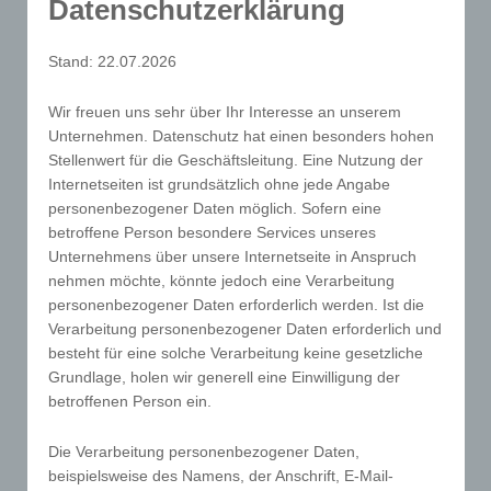
Datenschutzerklärung
Hinzuziehung zusätzlicher Informationen nicht
mehr einer spezifischen betroffenen Person
Stand: 22.07.2026
zugeordnet werden können, sofern diese
zusätzlichen Informationen gesondert aufbewahrt
Wir freuen uns sehr über Ihr Interesse an unserem
Unternehmen. Datenschutz hat einen besonders hohen
werden und technischen und organisatorischen
Stellenwert für die Geschäftsleitung. Eine Nutzung der
Maßnahmen unterliegen, die gewährleisten, dass
Internetseiten ist grundsätzlich ohne jede Angabe
die personenbezogenen Daten nicht einer
personenbezogener Daten möglich. Sofern eine
identifizierten oder identifizierbaren natürlichen
betroffene Person besondere Services unseres
Person zugewiesen werden.
Unternehmens über unsere Internetseite in Anspruch
g) Verantwortlicher oder für die
nehmen möchte, könnte jedoch eine Verarbeitung
Verarbeitung Verantwortlicher
personenbezogener Daten erforderlich werden. Ist die
Verantwortlicher oder für die Verarbeitung
Verarbeitung personenbezogener Daten erforderlich und
Verantwortlicher ist die natürliche oder juristische
besteht für eine solche Verarbeitung keine gesetzliche
Person, Behörde, Einrichtung oder andere Stelle,
Grundlage, holen wir generell eine Einwilligung der
betroffenen Person ein.
die allein oder gemeinsam mit anderen über die
Zwecke und Mittel der Verarbeitung von
Die Verarbeitung personenbezogener Daten,
personenbezogenen Daten entscheidet. Sind die
beispielsweise des Namens, der Anschrift, E-Mail-
Zwecke und Mittel dieser Verarbeitung durch das