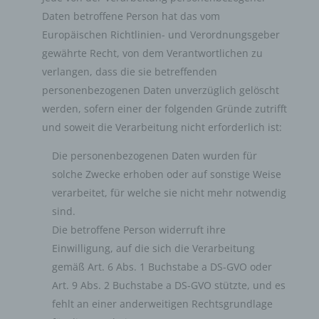
Bestätigung darüber zu verlangen, ob sie betreffende
Daten betroffene Person hat das vom
personenbezogene Daten verarbeitet werden. Möchte
eine betroffene Person dieses Bestätigungsrecht in
Europäischen Richtlinien- und Verordnungsgeber
Anspruch nehmen, kann sie sich hierzu jederzeit an
gewährte Recht, von dem Verantwortlichen zu
einen Mitarbeiter des für die Verarbeitung
verlangen, dass die sie betreffenden
Verantwortlichen wenden.
personenbezogenen Daten unverzüglich gelöscht
b) Recht auf Auskunft
werden, sofern einer der folgenden Gründe zutrifft
Jede von der Verarbeitung personenbezogener Daten
und soweit die Verarbeitung nicht erforderlich ist:
betroffene Person hat das vom Europäischen Richtlinien-
Die personenbezogenen Daten wurden für
und Verordnungsgeber gewährte Recht, jederzeit von
dem für die Verarbeitung Verantwortlichen unentgeltliche
solche Zwecke erhoben oder auf sonstige Weise
Auskunft über die zu seiner Person gespeicherten
verarbeitet, für welche sie nicht mehr notwendig
personenbezogenen Daten und eine Kopie dieser
sind.
Auskunft zu erhalten. Ferner hat der Europäische
Die betroffene Person widerruft ihre
Richtlinien- und Verordnungsgeber der betroffenen
Einwilligung, auf die sich die Verarbeitung
Person Auskunft über folgende Informationen
gemäß Art. 6 Abs. 1 Buchstabe a DS-GVO oder
zugestanden:
Art. 9 Abs. 2 Buchstabe a DS-GVO stützte, und es
die Verarbeitungszwecke
fehlt an einer anderweitigen Rechtsgrundlage
die Kategorien personenbezogener Daten, die