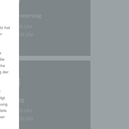
tag - Donnerstag
8.00 – 12.00 Uhr
tz hat
er
2.30 – 17.00 Uhr
e
die
che
g der

r
lgt
Freitag
mung
8.00 – 12.00 Uhr
tels
ber
2.30 – 14.30 Uhr