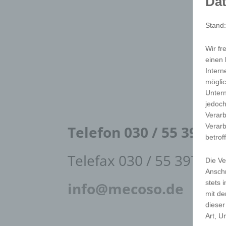
Dat
Stand
Wir fr
einen 
Intern
möglic
Unter
jedoch
Verarb
Verarb
Telefon 030 / 55 397 9
betrof
Telefax 030 / 55 397 99
Die Ve
Anschr
stets 
info@mecoso.de
mit de
dieser
Art, U